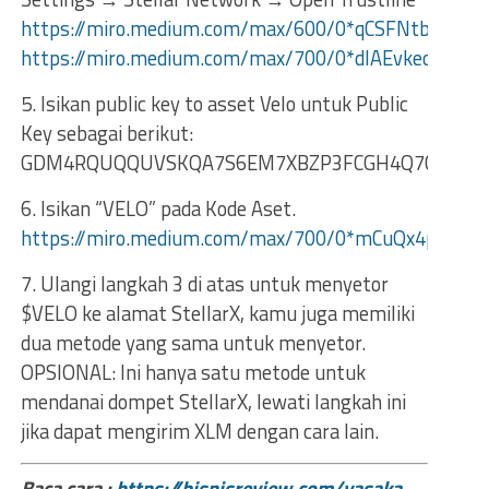
https://miro.medium.com/max/600/0*qCSFNtb8xyQS
https://miro.medium.com/max/700/0*dIAEvkeo5PySj
5. Isikan public key to asset Velo untuk Public
Key sebagai berikut:
GDM4RQUQQUVSKQA7S6EM7XBZP3FCGH4Q7CL6TA
6. Isikan “VELO” pada Kode Aset.
https://miro.medium.com/max/700/0*mCuQx4pXPAw
7. Ulangi langkah 3 di atas untuk menyetor
$VELO ke alamat StellarX, kamu juga memiliki
dua metode yang sama untuk menyetor.
OPSIONAL: Ini hanya satu metode untuk
mendanai dompet StellarX, lewati langkah ini
jika dapat mengirim XLM dengan cara lain.
Baca cara :
https://bisnisreview.com/vasaka-