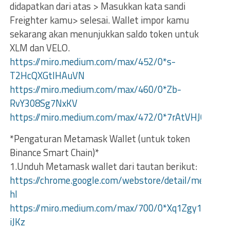
didapatkan dari atas > Masukkan kata sandi
Freighter kamu> selesai. Wallet impor kamu
sekarang akan menunjukkan saldo token untuk
XLM dan VELO.
https://miro.medium.com/max/452/0*s-
T2HcQXGtIHAuVN
https://miro.medium.com/max/460/0*Zb-
RvY308Sg7NxKV
https://miro.medium.com/max/472/0*7rAtVHJC3xe1
*Pengaturan Metamask Wallet (untuk token
Binance Smart Chain)*
1.Unduh Metamask wallet dari tautan berikut:
https://chrome.google.com/webstore/detail/metama
hl
https://miro.medium.com/max/700/0*Xq1Zgy1XtPk-
iJKz