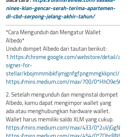
nines-kian-gencar-serah-terima-apartemen-
di-cbd-serpong-jelang-akhir-tahun/
*Cara Mengunduh dan Mengatur Wallet
Albedo*
Unduh dompet Albedo dari tautan berikut:
1.
https://chrome.google.com/webstore/detail/albedo-
signer-for-
stellar/kbojmmmibkfijmjgnfgfpngmmgkkpncl/
https://miro.medium.com/max/700/0*HhO9e56s4oR
2. Setelah mengunduh dan menginstal dompet
Albedo, kamu dapat mengimpor wallet yang
ada atau menghubungkan hardware wallet.
Wallet harus memiliki saldo XLM yang cukup.
https://miro.medium.com/max/433/0*2uVjGgNr_Y8Cq
https://miro.medium.com/max/454/0*ZQhrBN92bOPm