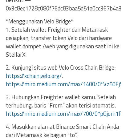
berikut —
0x3c8ec1728c080f76dc83baa5d51a0cc367b4a35f
*Menggunakan Velo Bridge*
1. Setelah wallet Freighter dan Metamask
disiapkan, transfer token Velo dari hardware
wallet dompet /web yang digunakan saat ini ke
StellarX.
2. Kunjungi situs web Velo Cross Chain Bridge:
https://xchain.velo.org/
.
https://miro.medium.com/max/1400/0*Vz50FjSiTse
3. Hubungkan Freighter wallet kamu. Setelah
terhubung, baris “From” akan terisi otomatis.
https://miro.medium.com/max/700/0*pGjom1FqZXLn
4. Masukkan alamat Binance Smart Chain Anda
dari Metamask ke bagian “to”.