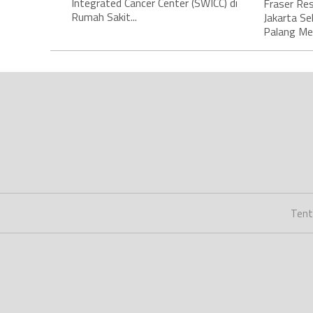
Integrated Cancer Center (SWICC) di
Fraser Res
Rumah Sakit...
Jakarta Se
Palang Mer
Tent