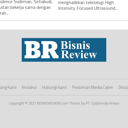
idence Sudirman, Setiabudi,
menghadirkan teknologi High
latan bekerja sama dengan
Intensity Focused Ultrasound...
ah...
ang Kami
Redaksi
Hubungi Kami
Pedoman Media Cyber
Discl
Copyright © 2021 BISNISREVIEW.com Theme by PT. Ciptamedia Kreasi