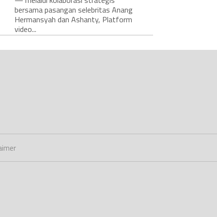
— melalui kolaborasi strategis
bersama pasangan selebritas Anang
Hermansyah dan Ashanty, Platform
video...
aimer