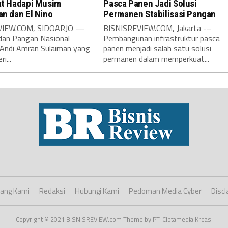
at Hadapi Musim
Pasca Panen Jadi Solusi
an dan El Nino
Permanen Stabilisasi Pangan
VIEW.COM, SIDOARJO —
BISNISREVIEW.COM, Jakarta -–
dan Pangan Nasional
Pembangunan infrastruktur pasca
 Andi Amran Sulaiman yang
panen menjadi salah satu solusi
i...
permanen dalam memperkuat...
ang Kami
Redaksi
Hubungi Kami
Pedoman Media Cyber
Discl
Copyright © 2021 BISNISREVIEW.com Theme by PT. Ciptamedia Kreasi